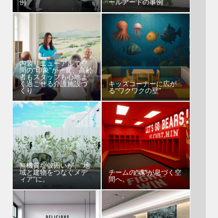
例
ールアートの事例
内装リニューアルで空
間の“印象”が一変、高齢
者もスタッフも心地よ
く過ごせる介護施設づ
キッズコーナーに広が
くり
る“ワクワクの壁”
無機質な仮囲いが、“地
域と建物をつなぐメデ
チームの“魂”が息づく空
ィア”に。
間へ。